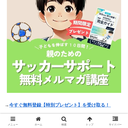
→
今すぐ無料登録【特別プレゼント】を受け取る！
生きるチカラ
サッカー
練習
2才
メニュー
ホーム
検索
トップ
サイドバー