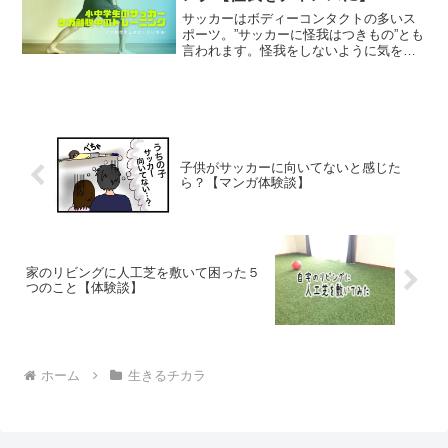
サッカーはボディーコンタクトの多いス
ポーツ。”サッカーに怪我はつきもの”とも
言われます。怪我をしないように気をつ
けているつもりでも、怪我を避けられな
いこともありますよね。ケガはどの年代
でも辛いですが、特に小学生、中学生な
どの成長期のケガは、...
子供がサッカーに向いてないと感じた
ら？【マンガ体験談】
家のリビングに人工芝を敷いて困った５
つのこと【体験談】
ホーム
生きるチカラ