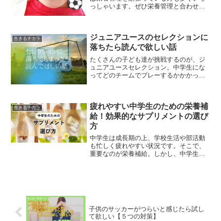
っしゃいます。ぜひ栄養管理と合わせて
サポートしてあげたいのが口内環境のサ
ポートです。サッカー選手は整った歯を
している方も多いですが、実は歯とサッ
ジュニアユースのセレクションに
カーのプレーには関わりが...
生きるチカラ
落ちたら読んで欲しい話
たくさんの子ども達が挑戦するのが、ジ
ュニアユースセレクション。中学生にな
ってどのチームでプレーするかかかって
いる、サッカーキッズにとっては大きな
転換期です。既に小学3年生の時にセレク
ションを経験している子もいますが、ジ
疲れやすい中学生のための栄養補
ュニアユースのセレクシ...
生きるチカラ
給！効果的なサプリメントの選び
方
中学生は成長期の上、学校生活や部活動
も忙しく疲れやすい状況です。そこで、
重要なのが栄養補給。しかし、中学生に
合ったサプリメントを選ぶ時に気をつけ
たいのが、 栄養バランス 成分 安全性で
す。適切なサプリメントを選ぶことで、
中学生の疲労回復や免...
子供のサッカーがつらいと感じたら試し
て欲しい【５つの対策】