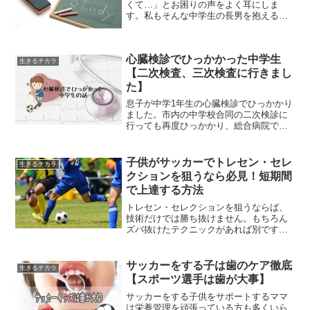
くて…」とお困りの声をよく耳にしま
す。私もそんな中学生の長男を抱える母
の1人でした。毎日「勉強しろー！」と言
うのにも疲れ、勉強が嫌いなのは理解で
きても、なぜ勉強しないのか理解できず
心臓検診でひっかかった中学生
疲弊していました。「小学...
生きるチカラ
【二次検査、三次検査に行きまし
た】
息子が中学1年生の心臓検診でひっかかり
ました。市内の中学校合同の二次検診に
行っても再度ひっかかり、総合病院での
三次検診にも行ってきました。結論から
言えば、息子の場合は異常なし。厳密に
言えば異常なのですが、問題ないそうで
子供がサッカーでトレセン・セレ
生きるチカラ
す。心臓検診にひっかか...
クションを狙うなら必見！短期間
で上達する方法
トレセン・セレクションを狙うならば、
技術だけでは勝ち抜けません。もちろん
ズバ抜けたテクニックがあれば別です
が、多くのセレクションでは技術プラスα
が求められます。そのプラスαはフォジカ
ルであったり、足の速さであったり、シ
サッカーをする子は歯のケア徹底
生きるチカラ
ュート感であったり色々...
【スポーツ選手は歯が大事】
サッカーをする子供をサポートするママ
は栄養管理を頑張っている方も多くいら