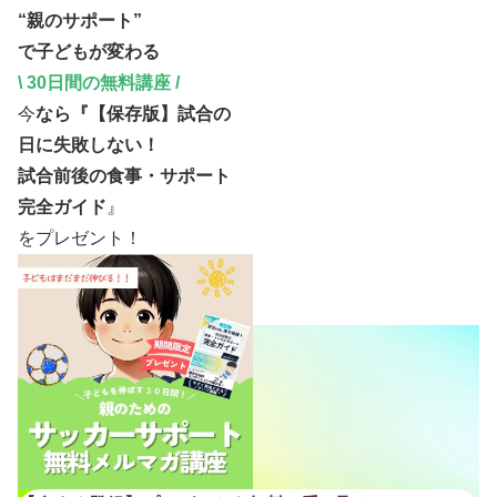
“親
の
サポート”
で
子ども
が
変わる
\
30日間
の
無料講座
/
今
なら『
【保存版】試合の
日に失敗しない！
試合前後の食事・サポート
完全ガイド
』
をプレゼント
！