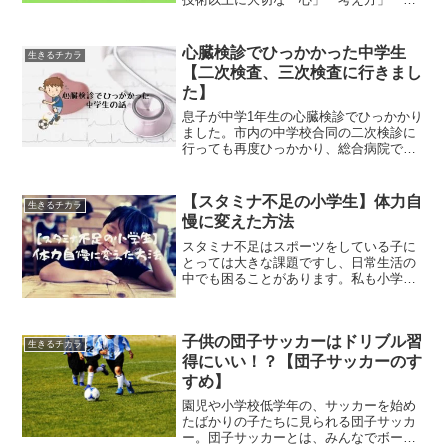
との関わり方」を学ぶことができるんで
すね。勝ち負けを超えて努力を続ける習
慣や、仲間を尊重する姿勢は、人生全般
心臓検診でひっかかった中学生
生きるチカラ
に通じる本当に貴重な財産...
【二次検査、三次検査に行きまし
た】
息子が中学1年生の心臓検診でひっかかり
ました。市内の中学校合同の二次検診に
行っても再度ひっかかり、総合病院での
三次検診にも行ってきました。結論から
言えば、息子の場合は異常なし。厳密に
言えば異常なのですが、問題ないそうで
【スタミナ不足の小学生】体力自
生きるチカラ
す。心臓検診にひっかか...
慢に変えた方法
スタミナ不足はスポーツをしている子に
とっては大きな課題ですし、日常生活の
中でも困ることがあります。私も小学生
の頃はスタミナがなくて、すぐに疲れて
しまい旅行に行っても楽しむことができ
ないレベルでした。いまでは体力自慢の
子供の団子サッカーはドリブル習
娘も、小学校低学年までは...
生きるチカラ
得にいい！？【団子サッカーのす
すめ】
園児や小学校低学年の、サッカーを始め
たばかりの子たちに見られる団子サッカ
ー。団子サッカーとは、みんなでボール