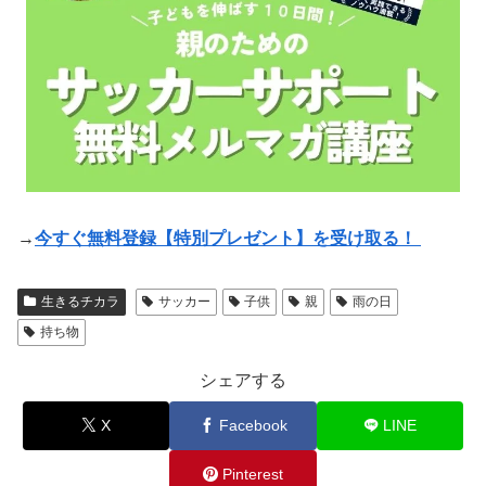
→
今すぐ無料登録【特別プレゼント】を受け取る！
生きるチカラ
サッカー
子供
親
雨の日
持ち物
シェアする
X
Facebook
LINE
Pinterest