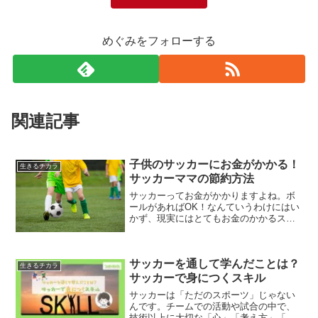
めぐみをフォローする
関連記事
子供のサッカーにお金がかかる！
生きるチカラ
サッカーママの節約方法
サッカーってお金がかかりますよね。ボ
ールがあればOK！なんていうわけにはい
かず、現実にはとてもお金のかかるスポ
ーツです。子供がプロを目指したい！な
んて言い出したらそりゃもう大変です…
今回は我が家のサッカーにかかっている
サッカーを通して学んだことは？
お金と、それを捻出する...
生きるチカラ
サッカーで身につくスキル
サッカーは「ただのスポーツ」じゃない
んです。チームでの活動や試合の中で、
技術以上に大切な「心」「考え方」「人