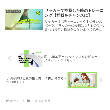
の周りに集まり一ヶ所に集まってサッカ
ーをすることの通称です。団子サッカー
だと、コートの一ヶ所しか使わないため
サッカーで怪我した時のトレーニ
生きるチカラ
密集してしまい、周りはガ...
ング【怪我をチャンスに】
サッカーはボディーコンタクトの多いス
ポーツ。”サッカーに怪我はつきもの”とも
言われます。怪我をしないように気をつ
けているつもりでも、怪我を避けられな
いこともありますよね。ケガはどの年代
でも辛いですが、特に小学生、中学生な
どの成長期のケガは、...
西川air(エアー)マットレスをレビュー！
メリット・デメリット
子供が伸びる親の接し方！子供が伸びる5
つのポイント
ホーム
生きるチカラ