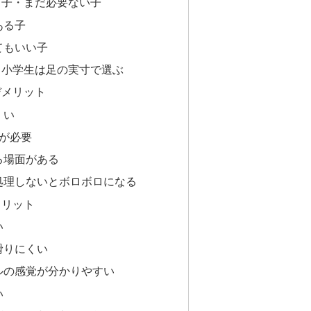
う子・まだ必要ない子
ある子
てもいい子
｜小学生は足の実寸で選ぶ
デメリット
くい
が必要
る場面がある
処理しないとボロボロになる
メリット
い
滑りにくい
ルの感覚が分かりやすい
い