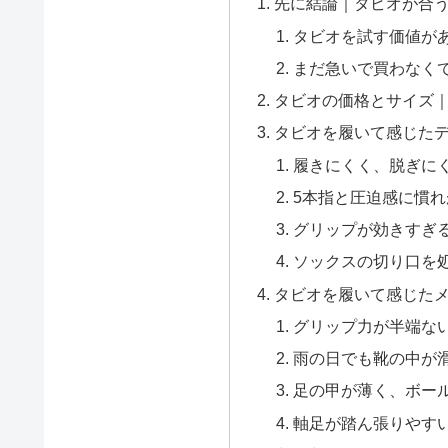
先に結論｜タビオが合
タビオを試す価値が
まだ急いで買わなく
タビオの価格とサイズ
タビオを履いて感じた
履きにくく、脱ぎに
5本指と圧迫感に慣れ
グリップが効きすぎ
ソックスの切り口を
タビオを履いて感じた
グリップ力が半端な
雨の日でも靴の中が
足の甲が薄く、ボー
軸足が踏ん張りやす