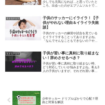
少しでも元気になれば…と思っていたと
ころ、出会ったのがエプソムソルトでし
た。どうやらアスリートもエプソムソル
トを使っている方がいるらしい！？お風
呂に入るだけで疲労回復につながれば手
子供のサッカーにイライラ！【子
生きるチカラ
軽で嬉しいですよね！「子...
供がやれない理由＆イライラ失敗
談】
子供のサッカーの練習や試合を見ている
とイライラすることってありますよね。
「なんでそんなこともできないの？やる
気あるの！？」って思う気持ち、と〜っ
てもよく分かります。私も子供のサッカ
ーを見てると、よくそんな気持ちになっ
子供が習い事に真剣に取り組まな
生きるチカラ
ては自己嫌悪に陥っていた...
い！辞めさせるべき？
子供が習い事に真剣に取り組まない時、
どう対応していいか悩みますよね。私も3
人の子供がいますが、それぞれ習い事イ
ヤイヤ期もしくは、なんとなく行ってる
期がありました。（先日、めでたく3人目
がはじめての習い事イヤイヤ期に突入し
ました。苦笑）今回は...
少年サッカー ドリブルばかりで心配？理
由と対策を解説