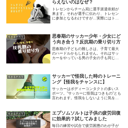
らえないのはなぜ？
トレセンからチーム宛に選手派遣依頼が
来ます。それが選手に伝わり、トレセン
に参加となるわけですが…実際にはトレ
センから派遣依頼が来ても、トレセンに
参加できない、参加させてもらえないこ
ともあります。今回はトレセンに参加で
思春期のサッカー少年・少女にど
きない時によくある裏の事...
生きるチカラ
う向き合う？反抗期の乗り切り方
思春期の子どもの難しさは、子育て最大
のハードルかもしれません。それはサッ
カーをやっている男の子女の子も同じで
す。・言葉使いが乱暴になった・こちら
の話を聞いてくれなくなった・目標に向
かえていなそう…お子さんにこんな様子
サッカーで怪我した時のトレーニ
が見られるようになったら...
生きるチカラ
ング【怪我をチャンスに】
サッカーはボディーコンタクトの多いス
ポーツ。”サッカーに怪我はつきもの”とも
言われます。怪我をしないように気をつ
けているつもりでも、怪我を避けられな
いこともありますよね。ケガはどの年代
でも辛いですが、特に小学生、中学生な
エプソムソルトは子供の疲労回復
生きるチカラ
どの成長期のケガは、...
に効果的？試してみました
毎日の練習や試合で疲労困憊のわが子が