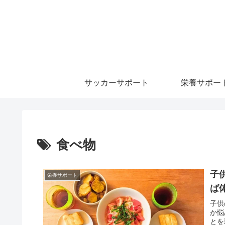
サッカーサポート
栄養サポー
食べ物
子
栄養サポート
ば
子供
か悩
とを